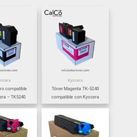
yocera
Kyocera
ro compatible
Tóner Magenta TK-5240
era – TK5240
compatible con Kyocera