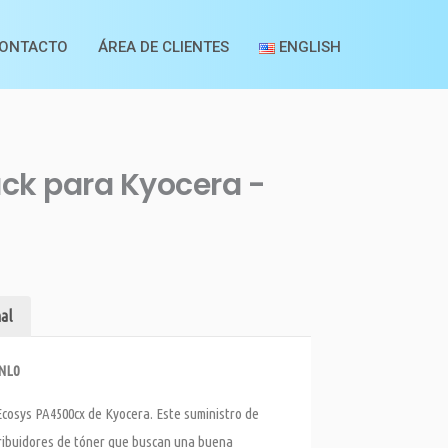
ONTACTO
ÁREA DE CLIENTES
ENGLISH
ck para Kyocera -
al
0NL0
Ecosys PA4500cx de Kyocera. Este suministro de
ribuidores de tóner que buscan una buena