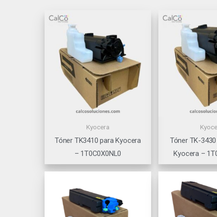
Kyocera
Kyoce
Tóner TK3410 para Kyocera
Tóner TK-3430
– 1T0C0X0NL0
Kyocera – 1