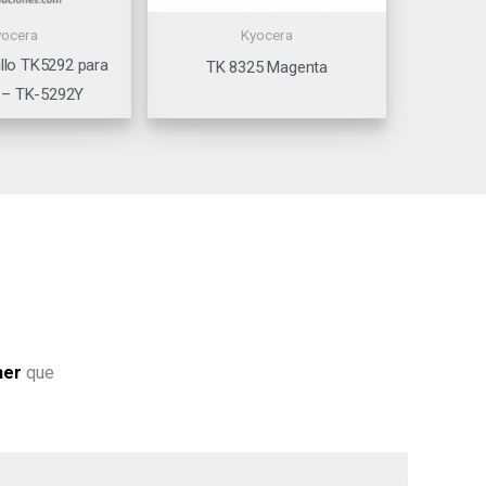
yocera
Kyocera
llo TK5292 para
TK 8325 Magenta
 – TK-5292Y
ner
que