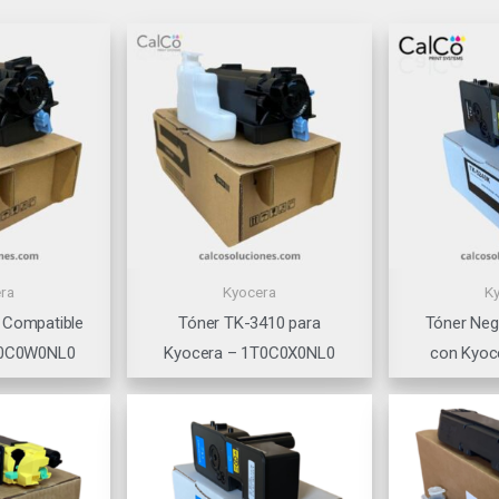
ra
Kyocera
K
 Compatible
Tóner TK-3410 para
Tóner Neg
T0C0W0NL0
Kyocera – 1T0C0X0NL0
con Kyoc