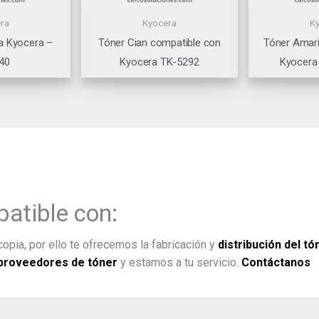
ra
Kyocera
K
a Kyocera –
Tóner Cian compatible con
Tóner Amari
40
Kyocera TK-5292
Kyocera
atible con:
opia, por ello te ofrecemos la fabricación y
distribución del tó
proveedores de tóner
y estamos a tu servicio.
Contáctanos