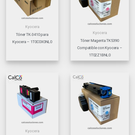
Kyocera
Kyocera
Tóner TK-3410 para
Tóner Magenta TK5390
Kyocera – 1T0C0X0NL0
Compatible con Kyocera –
1T02Z1BNL0
Kyocera