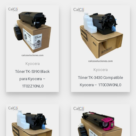
Kyocera
Kyocera
Tóner TK-5390 Black
Tóner TK-3430 Compatible
para Kyocera –
Kyocera – 1T0C0W0NL0
1T02Z10NL0