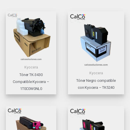
Kyocera
Kyocera
Tóner TK-3430
Tóner Negro compatible
Compatible Kyocera –
con Kyocera – TK5240
1T0C0W0NL0