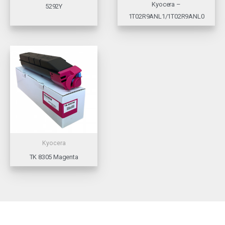
Kyocera –
5292Y
1T02R9ANL1/1T02R9ANL0
Kyocera
TK 8305 Magenta