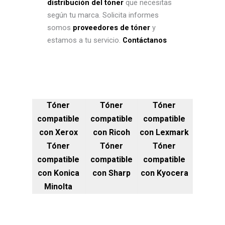
distribución del tóner
que necesitas
según tu marca. Solicita informes
somos
proveedores de tóner
y
estamos a tu servicio.
Contáctanos
Tóner
Tóner
Tóner
compatible
compatible
compatible
con Xerox
con Ricoh
con Lexmark
Tóner
Tóner
Tóner
compatible
compatible
compatible
con Konica
con Sharp
con Kyocera
Minolta