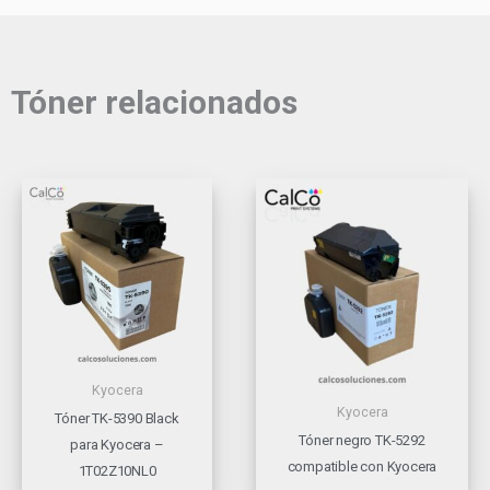
Tóner relacionados
Kyocera
Kyocera
Tóner TK-5390 Black
Tóner negro TK-5292
para Kyocera –
compatible con Kyocera
1T02Z10NL0