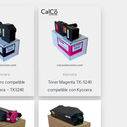
yocera
Kyocera
ro compatible
Tóner Magenta TK-5240
era – TK5240
compatible con Kyocera