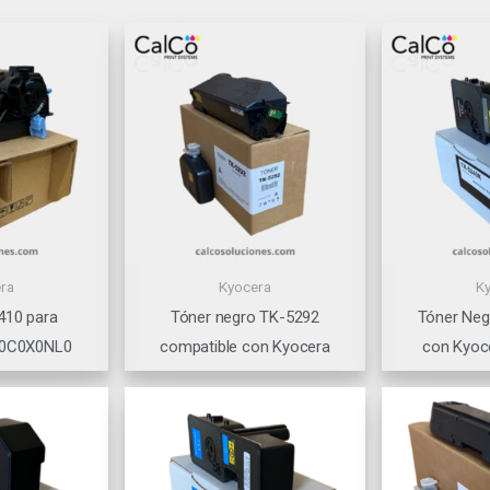
ra
Kyocera
K
410 para
Tóner negro TK-5292
Tóner Neg
T0C0X0NL0
compatible con Kyocera
con Kyoc