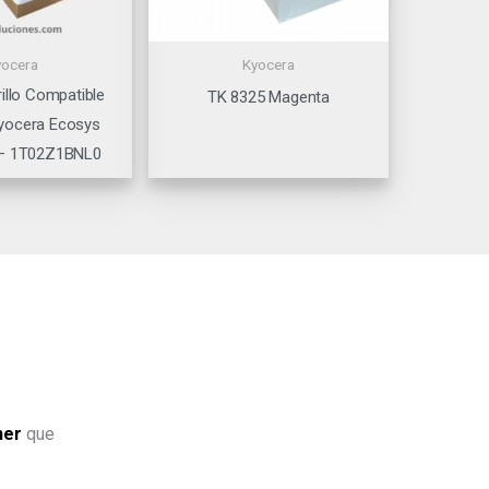
yocera
Kyocera
illo Compatible
TK 8325 Magenta
yocera Ecosys
– 1T02Z1BNL0
ner
que