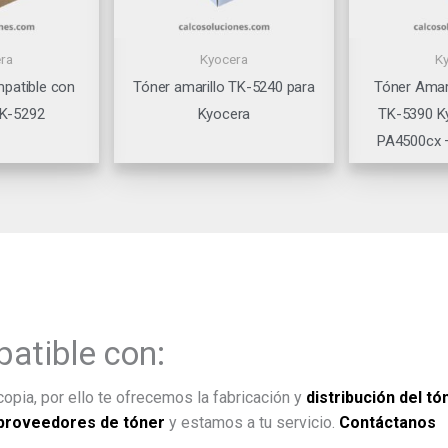
ra
Kyocera
K
patible con
Tóner amarillo TK-5240 para
Tóner Amar
TK-5292
Kyocera
TK-5390 K
PA4500cx 
atible con:
opia, por ello te ofrecemos la fabricación y
distribución del tó
proveedores de tóner
y estamos a tu servicio.
Contáctanos