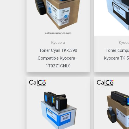
Kyocera
Kyoce
Tóner Cyan TK-5390
Tóner compa
Compatible Kyocera –
Kyocera TK 5
1T02Z1CNL0