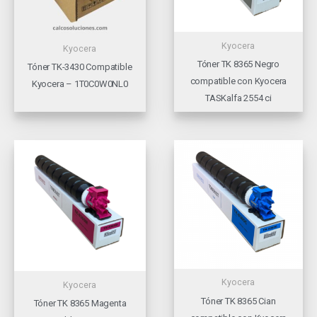
Kyocera
Kyocera
Tóner TK 8365 Negro
Tóner TK-3430 Compatible
compatible con Kyocera
Kyocera – 1T0C0W0NL0
TASKalfa 2554 ci
Kyocera
Kyocera
Tóner TK 8365 Cian
Tóner TK 8365 Magenta