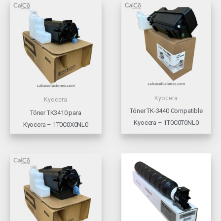
Kyocera
Kyocera
Tóner TK-3440 Compatible
Tóner TK3410 para
Kyocera – 1T0C0T0NL0
Kyocera – 1T0C0X0NL0