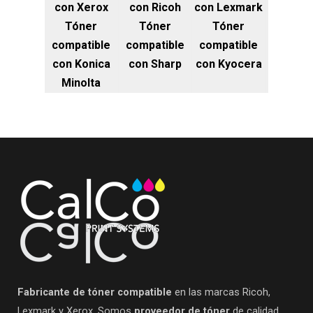
con Xerox
con Ricoh
con Lexmark
Tóner
Tóner
Tóner
compatible
compatible
compatible
con Konica
con Sharp
con Kyocera
Minolta
Fabricante de tóner compatible
en las marcas Ricoh,
Lexmark y Xerox. Somos
proveedor de tóner
de calidad