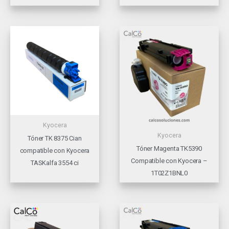
Kyocera
Kyocera
Tóner TK 8375 Cian
Tóner Magenta TK5390
compatible con Kyocera
Compatible con Kyocera –
TASKalfa 3554 ci
1T02Z1BNL0