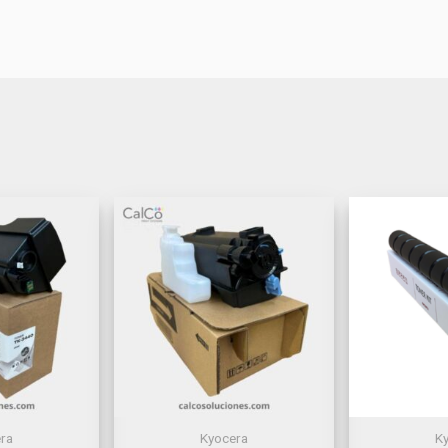
ra
Kyocera
K