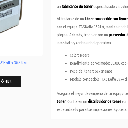
un
fabricante de toner
especializado en solu
Al tratarse de un
tóner compatible con Kyoc
con el equipo TASKalfa 3554 ci, manteniendo 
página. Además, trabajar con un
proveedor d
inmediata y continuidad operativa.
Color: Negro
Rendimiento aproximado: 30,000 copi
SKalfa 3554 ci
Peso del tóner: 635 gramos
Modelo compatible: TASKalfa 3554 ci
TÓNER
Asegura el mejor desempeño de tu equipo con
toner
. Confía en un
distribuidor de tóner
con 
especializado para tus impresiones Kyocera. C