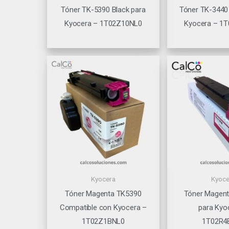
Tóner TK-5390 Black para
Tóner TK-3440
Kyocera – 1T02Z10NL0
Kyocera – 1
Kyocera
Kyoce
Tóner Magenta TK5390
Tóner Magen
Compatible con Kyocera –
para Kyo
1T02Z1BNL0
1T02R4