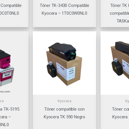
 Compatible
Tóner TK-3430 Compatible
Tóner TK
T0C0T0NL0
Kyocera – 1T0C0W0NL0
compatibl
TASKal
ra
Kyocera
K
ta TK-5195
Tóner compatible con
Tóner co
cera –
Kyocera TK 590 Negro
Kyocera
BNL0