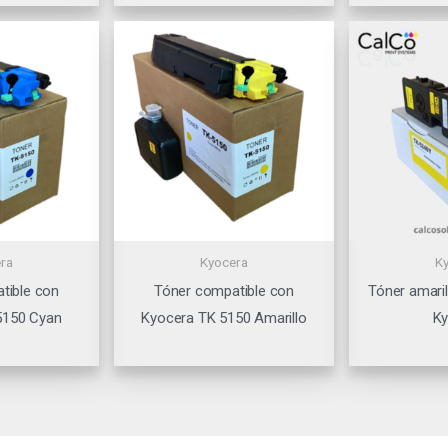
ra
Kyocera
K
tible con
Tóner compatible con
Tóner amari
5150 Cyan
Kyocera TK 5150 Amarillo
Ky