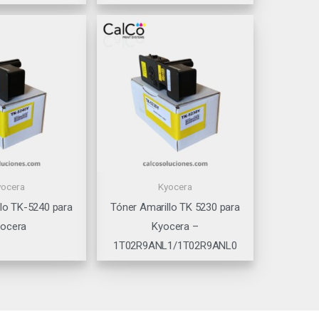
yocera
Kyocera
llo TK-5240 para
Tóner Amarillo TK 5230 para
ocera
Kyocera –
1T02R9ANL1/1T02R9ANL0