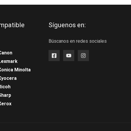
mpatible
Síguenos en:
Búscanos en redes sociales
Canon
 Lexmark
Konica Minolta
Kyocera
Ricoh
Sharp
Xerox