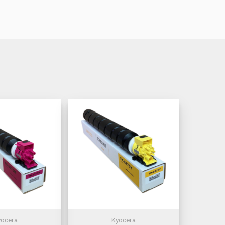
yocera
Kyocera