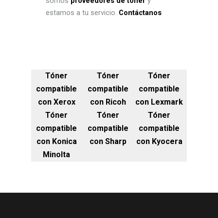
somos
proveedores de tóner
y
estamos a tu servicio.
Contáctanos
Tóner
Tóner
Tóner
compatible
compatible
compatible
con Xerox
con Ricoh
con Lexmark
Tóner
Tóner
Tóner
compatible
compatible
compatible
con Konica
con Sharp
con Kyocera
Minolta