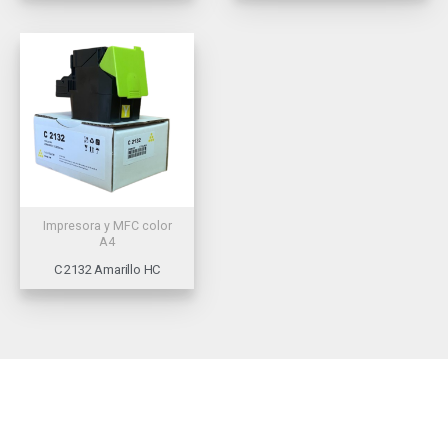
Impresora y MFC color
A4
C 2132 Amarillo HC