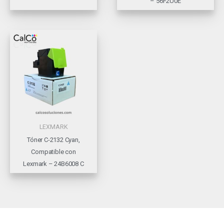
– 56F2U0E
LEXMARK
Tóner C-2132 Cyan,
Compatible con
Lexmark – 24B6008 C