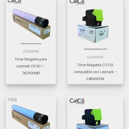
LEXMARK
LEXMARK
Tóner Magenta para
Tóner Magenta C-2132
Lexmark CX 921 –
compatible con Lexmark –
76CX0HM0
24B6009 M