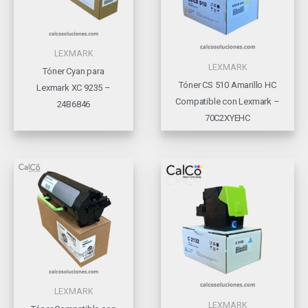
LEXMARK
LEXMARK
Tóner Cyan para
Tóner CS 510 Amarillo HC
Lexmark XC 9235 –
Compatible con Lexmark –
24B6846
70C2XYEHC
LEXMARK
LEXMARK