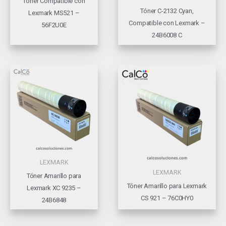
Tóner Compatible con
Tóner C-2132 Cyan,
Lexmark MS521 –
Compatible con Lexmark –
56F2U0E
24B6008 C
LEXMARK
LEXMARK
Tóner Amarillo para
Tóner Amarillo para Lexmark
Lexmark XC 9235 –
CS 921 – 76C0HY0
24B6848