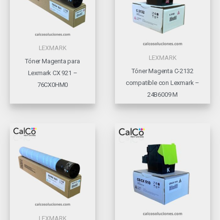
LEXMARK
LEXMARK
Tóner Magenta para
Tóner Magenta C-2132
Lexmark CX 921 –
compatible con Lexmark –
76CX0HM0
24B6009 M
LEXMARK