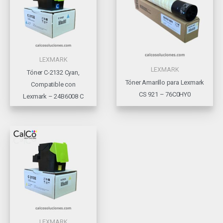
LEXMARK
LEXMARK
Tóner C-2132 Cyan,
Tóner Amarillo para Lexmark
Compatible con
CS 921 – 76C0HY0
Lexmark – 24B6008 C
LEXMARK