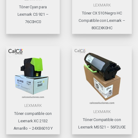
LEXMARK
Tóner Cyan para
Tóner CX 510 Negro HC
Lexmark CS 921 –
Compatible con Lexmark –
76C0HC0
80C2XK0HC
LEXMARK
LEXMARK
Tóner compatible con
Tóner Compatible con
Lexmark XC 2132
Lexmark MS521 – 56F2U0E
Amarillo – 24XB6010 Y