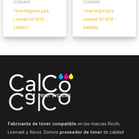
LEXMARK
LEXMARK
Tóner Magenta para
Tóner Negro para
Lexmark XC 9235 –
Lexmark XC 9235 –
24B6847
24B6849
Fabricante de tóner compatible
en las marcas Ricoh,
Lexmark y Xerox. Somos
proveedor de tóner
de calidad