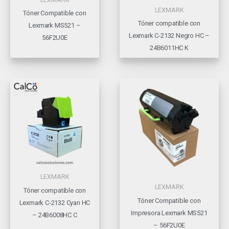
LEXMARK
Tóner Compatible con
Tóner compatible con
Lexmark MS521 –
Lexmark C-2132 Negro HC –
56F2U0E
24B6011HC K
LEXMARK
LEXMARK
Tóner compatible con
Tóner Compatible con
Lexmark C-2132 Cyan HC
Impresora Lexmark MS521
– 24B6008HC C
– 56F2U0E