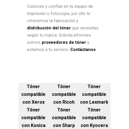
Conoces y confías en tu equipo de
impresión o fotocopia, por ello te
ofrecemos la fabricación y
distribución del tóner
que necesitas
según tu marca. Solicita informes
somos
proveedores de tóner
y
estamos a tu servicio.
Contáctanos
Tóner
Tóner
Tóner
compatible
compatible
compatible
con Xerox
con Ricoh
con Lexmark
Tóner
Tóner
Tóner
compatible
compatible
compatible
con Konica
con Sharp
con Kyocera