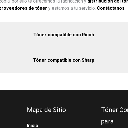
opia, por ello te ofrecemos la fabricación y
distribución del tó
proveedores de tóner
y estamos a tu servicio.
Contáctanos
Tóner compatible con Ricoh
Tóner compatible con Sharp
Mapa de Sitio
Tóner Co
para
Inicio