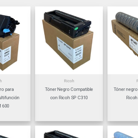
h
Ricoh
ro para
Tóner Negro Compatible
Tóner negro
ltifunción
con Ricoh SP C310
Ricoh
M 600