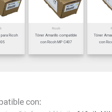
h
Ricoh
 para Ricoh
Tóner Amarillo compatible
Tóner Amar
305
con Ricoh MP C407
con Ric
atible con: