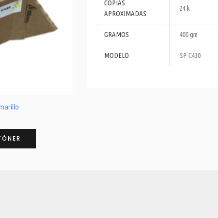
COPIAS
24 k
APROXIMADAS
GRAMOS
400 gm
MODELO
SP C430
arillo
TÓNER