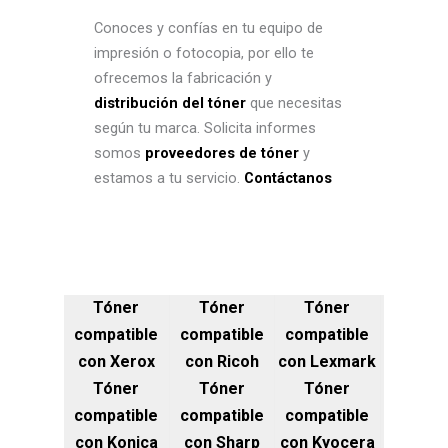
Conoces y confías en tu equipo de
impresión o fotocopia, por ello te
ofrecemos la fabricación y
distribución del tóner
que necesitas
según tu marca. Solicita informes
somos
proveedores de tóner
y
estamos a tu servicio.
Contáctanos
Tóner
Tóner
Tóner
compatible
compatible
compatible
con Xerox
con Ricoh
con Lexmark
Tóner
Tóner
Tóner
compatible
compatible
compatible
con Konica
con Sharp
con Kyocera