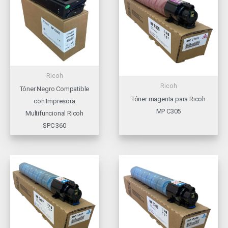
Ricoh
Ricoh
Tóner Negro Compatible
Tóner magenta para Ricoh
con Impresora
MP C305
Multifuncional Ricoh
SPC 360