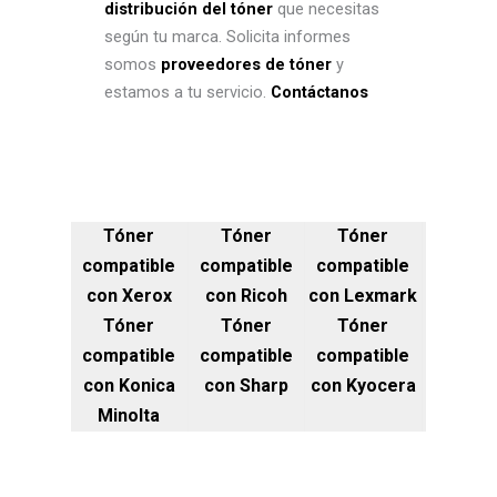
distribución del tóner
que necesitas
según tu marca. Solicita informes
somos
proveedores de tóner
y
estamos a tu servicio.
Contáctanos
Tóner
Tóner
Tóner
compatible
compatible
compatible
con Xerox
con Ricoh
con Lexmark
Tóner
Tóner
Tóner
compatible
compatible
compatible
con Konica
con Sharp
con Kyocera
Minolta