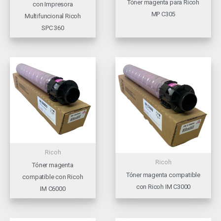
Tóner magenta para Ricoh
con Impresora
MP C305
Multifuncional Ricoh
SPC 360
Ricoh
Ricoh
Tóner magenta
Tóner magenta compatible
compatible con Ricoh
con Ricoh IM C3000
IM C6000