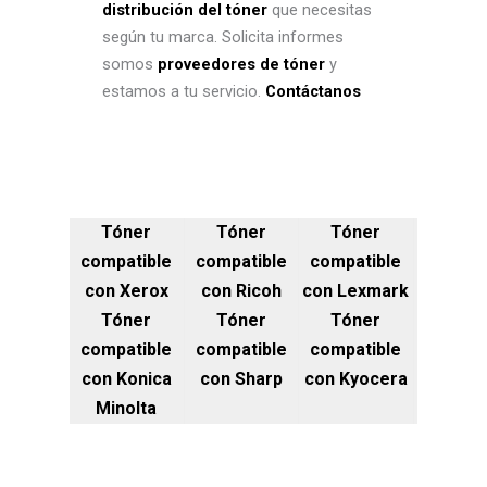
distribución del tóner
que necesitas
según tu marca. Solicita informes
somos
proveedores de tóner
y
estamos a tu servicio.
Contáctanos
Tóner
Tóner
Tóner
compatible
compatible
compatible
con Xerox
con Ricoh
con Lexmark
Tóner
Tóner
Tóner
compatible
compatible
compatible
con Konica
con Sharp
con Kyocera
Minolta