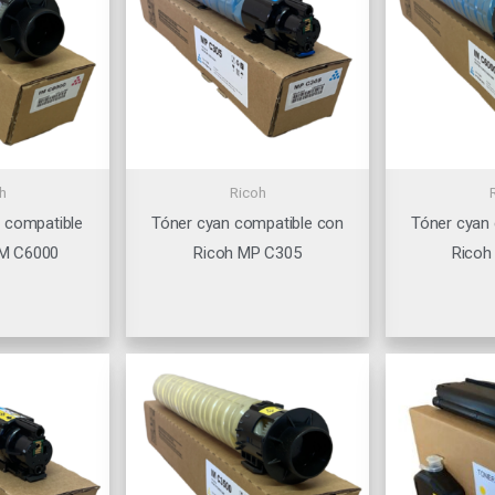
h
Ricoh
 compatible
Tóner cyan compatible con
Tóner cyan
IM C6000
Ricoh MP C305
Ricoh