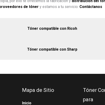
opia, por ello te ofrecemos la fabricación y
distribución del tó
proveedores de tóner
y estamos a tu servicio.
Contáctanos
Tóner compatible con Ricoh
Tóner compatible con Sharp
Mapa de Sitio
Tóner Co
para
Inicio