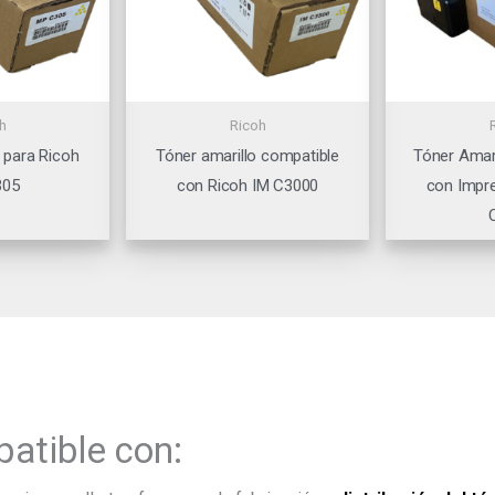
h
Ricoh
 para Ricoh
Tóner amarillo compatible
Tóner Amar
305
con Ricoh IM C3000
con Impr
atible con: