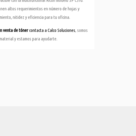
atible con la multifuncional Ricoh modelo SP C310.
enen altos requerimientos en número de hojas y
iento, nitidez y eficiencia para tu oficina.
en venta de tóner
contacta a Calco Soluciones
, somos
 material y estamos para ayudarte.