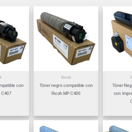
h
Ricoh
mpatible con
Tóner negro compatible con
Tóner Neg
P C407
Ricoh MP C400
con Impr