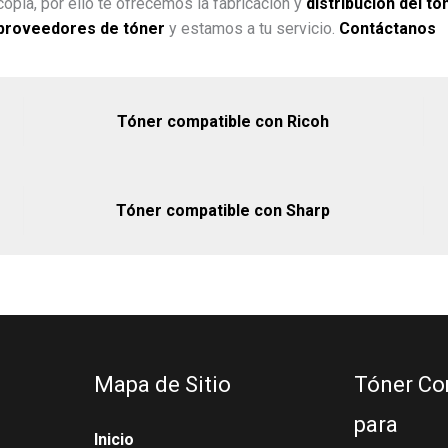
opia, por ello te ofrecemos la fabricación y
distribución del tó
proveedores de tóner
y estamos a tu servicio.
Contáctanos
Tóner compatible con Ricoh
Tóner compatible con Sharp
Mapa de Sitio
Tóner Co
para
Inicio