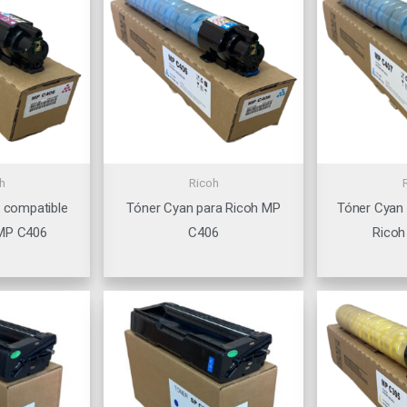
h
Ricoh
 compatible
Tóner Cyan para Ricoh MP
Tóner Cyan
 MP C406
C406
Ricoh