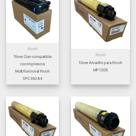
Ricoh
Ricoh
Tóner Cian compatible
Tóner Amarillo para Ricoh
con Impresora
MP C305
Multifuncional Ricoh
SPC 360 A4