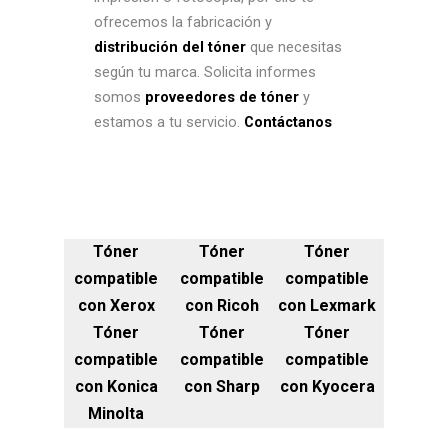
ofrecemos la fabricación y
distribución del tóner
que necesitas
según tu marca. Solicita informes
somos
proveedores de tóner
y
estamos a tu servicio.
Contáctanos
Tóner
Tóner
Tóner
compatible
compatible
compatible
con Xerox
con Ricoh
con Lexmark
Tóner
Tóner
Tóner
compatible
compatible
compatible
con Konica
con Sharp
con Kyocera
Minolta