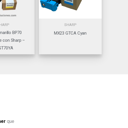
HARP
SHARP
marillo BP70
MX23 GTCA Cyan
e con Sharp –
GT70YA
ner
que