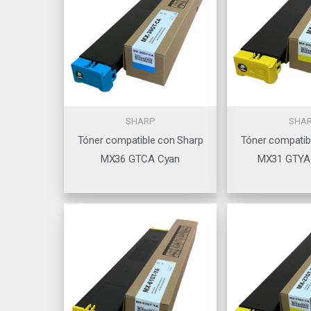
SHARP
SHA
Tóner compatible con Sharp
Tóner compatib
MX36 GTCA Cyan
MX31 GTYA 