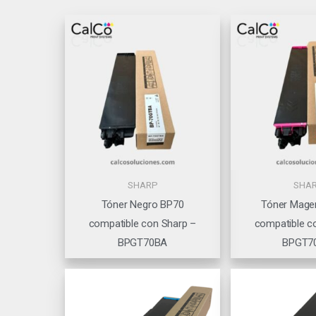
SHARP
SHA
Tóner Negro BP70
Tóner Mage
compatible con Sharp –
compatible c
BPGT70BA
BPGT7