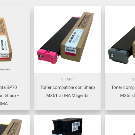
RP
SHARP
S
nta BP70
Tóner compatible con Sharp
Tóner compa
on Sharp –
MX51 GTMA Magenta
MX51 G
0MA