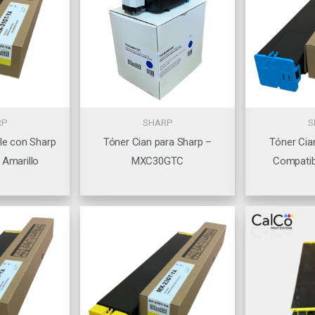
RP
SHARP
S
le con Sharp
Tóner Cian para Sharp –
Tóner Ci
Amarillo
MXC30GTC
Compatib