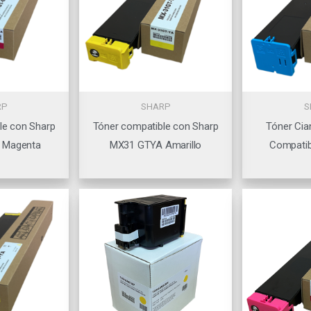
RP
SHARP
S
le con Sharp
Tóner compatible con Sharp
Tóner Ci
 Magenta
MX31 GTYA Amarillo
Compatib