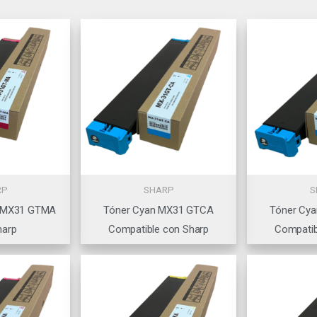
RP
SHARP
S
a MX31 GTMA
Tóner Cyan MX31 GTCA
Tóner Cy
harp
Compatible con Sharp
Compatib