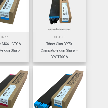
HARP
SHARP
an MX61 GTCA
Tóner Cian BP70,
le con Sharp
Compatible con Sharp –
BPGT70CA