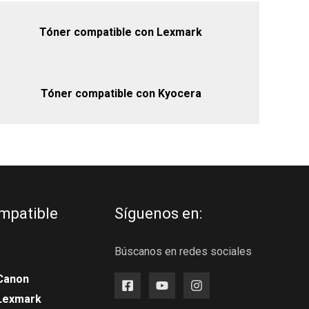
Tóner compatible con Lexmark
Tóner compatible con Kyocera
mpatible
Síguenos en:
Búscanos en redes sociales
Canon
 Lexmark