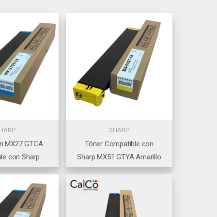
HARP
SHARP
an MX27 GTCA
Tóner Compatible con
le con Sharp
Sharp MX51 GTYA Amarillo