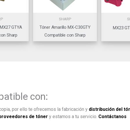
RP
SHARP
S
o MX27 GTYA
Tóner Amarillo MX-C30GTY
MX23 GT
con Sharp
Compatible con Sharp
atible con:
opia, por ello te ofrecemos la fabricación y
distribución del tó
proveedores de tóner
y estamos a tu servicio.
Contáctanos