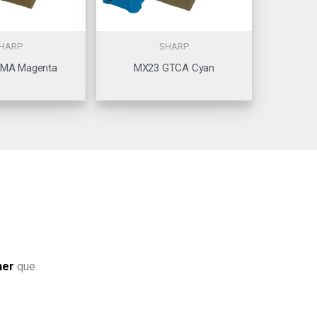
HARP
SHARP
MA Magenta
MX23 GTCA Cyan
ner
que