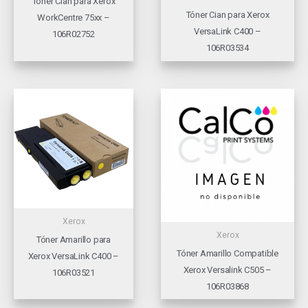
Tóner Cian para Xerox
Tóner Cian para Xerox
WorkCentre 75xx –
VersaLink C400 –
106R02752
106R03534
Xerox
Xerox
Tóner Amarillo para
Tóner Amarillo Compatible
Xerox VersaLink C400 –
Xerox Versalink C505 –
106R03521
106R03868