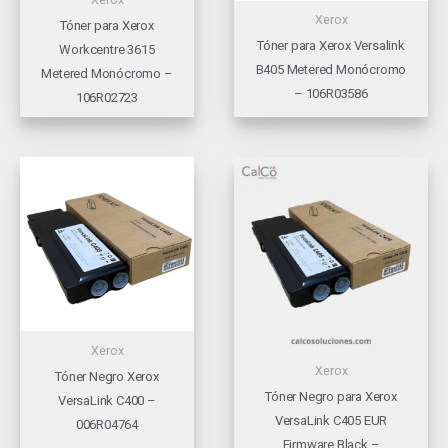
Xerox
Tóner para Xerox
Tóner para Xerox Versalink
Workcentre 3615
B405 Metered Monócromo
Metered Monócromo –
– 106R03586
106R02723
Xerox
Xerox
Tóner Negro Xerox
Tóner Negro para Xerox
VersaLink C400 –
VersaLink C405 EUR
006R04764
Firmware Black –