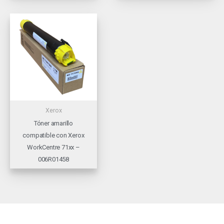
Xerox
Tóner amarillo
compatible con Xerox
WorkCentre 71xx –
006R01458