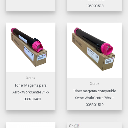
106R03528
Xerox
Xerox
Tóner Magenta para
Tóner magenta compatible
Xerox WorkCentre 71xx
Xerox WorkCentre 75xx –
– 006R01463
006R01519