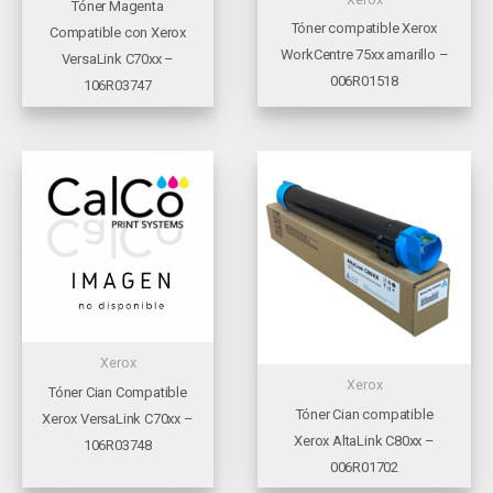
Tóner Magenta
Tóner compatible Xerox
Compatible con Xerox
WorkCentre 75xx amarillo –
VersaLink C70xx –
006R01518
106R03747
Xerox
Xerox
Tóner Cian Compatible
Tóner Cian compatible
Xerox VersaLink C70xx –
Xerox AltaLink C80xx –
106R03748
006R01702