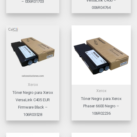
VersaLink C400 –
– 006R01703
006R04764
Xerox
Xerox
Tóner Negro para Xerox
Tóner Negro para Xerox
VersaLink C405 EUR
Phaser 6600 Negro –
Firmware Black –
106R02236
106R03528