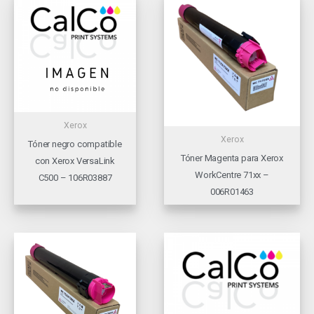
Xerox
Xerox
Tóner negro compatible
Tóner Magenta para Xerox
con Xerox VersaLink
WorkCentre 71xx –
C500 – 106R03887
006R01463