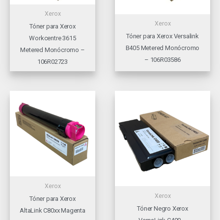
Xerox
Xerox
Tóner para Xerox
Tóner para Xerox Versalink
Workcentre 3615
B405 Metered Monócromo
Metered Monócromo –
– 106R03586
106R02723
Xerox
Xerox
Tóner para Xerox
Tóner Negro Xerox
AltaLink C80xx Magenta