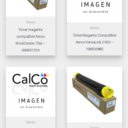
Xerox
Xerox
Tóner magenta
Tóner Magenta Compatible
compatible Xerox
Xerox VersaLink C505 –
WorkCentre 75xx –
106R03882
006R01519
Xerox
Xerox