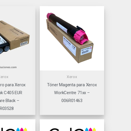
Xerox
Xerox
ro para Xerox
Tóner Magenta para Xerox
nk C405 EUR
WorkCentre 71xx –
re Black –
006R01463
R03528