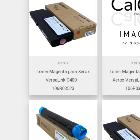
Xerox
Xero
Tóner Magenta para Xerox
Tóner Magenta
VersaLink C400 –
Xerox VersaL
106R03523
106R0