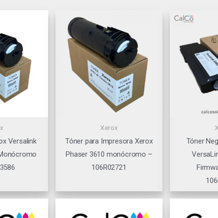
x
Xerox
ox Versalink
Tóner para Impresora Xerox
Tóner Neg
 Monócromo
Phaser 3610 monócromo –
VersaLi
03586
106R02721
Firmwa
106