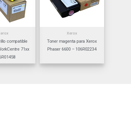
Xerox
Xerox
illo compatible
Toner magenta para Xerox
WorkCentre 71xx
Phaser 6600 – 106R02234
6R01458