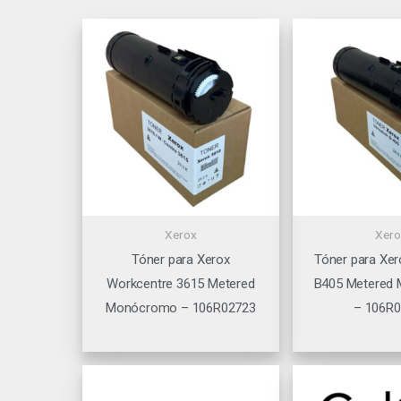
Xerox
Xero
Tóner para Xerox
Tóner para Xer
Workcentre 3615 Metered
B405 Metered
Monócromo – 106R02723
– 106R