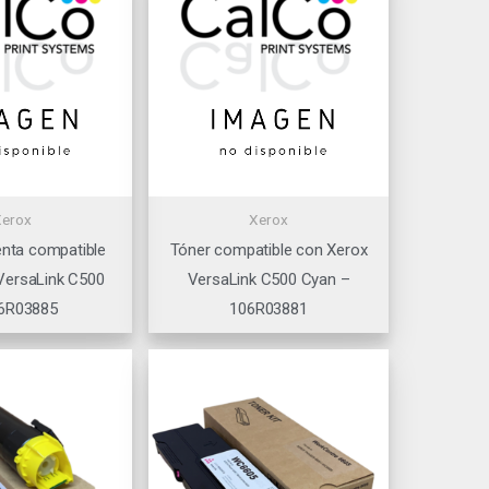
Xerox
Xerox
nta compatible
Tóner compatible con Xerox
VersaLink C500
VersaLink C500 Cyan –
6R03885
106R03881