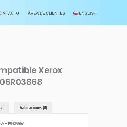
ONTACTO
ÁREA DE CLIENTES
ENGLISH
mpatible Xerox
 106R03868
al
Valoraciones (0)
505 – 106R03868