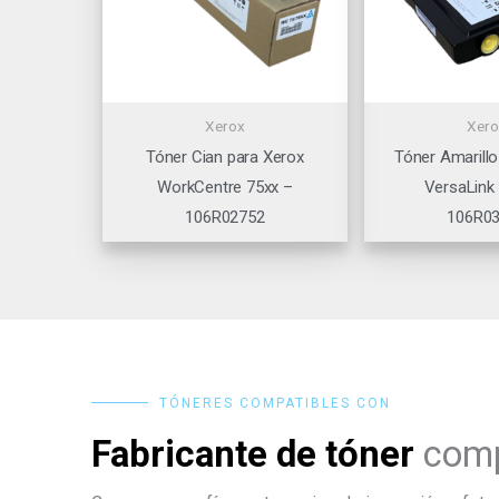
Xerox
Xero
Tóner Cian para Xerox
Tóner Amarillo
WorkCentre 75xx –
VersaLink
106R02752
106R0
TÓNERES COMPATIBLES CON
Fabricante de tóner
comp