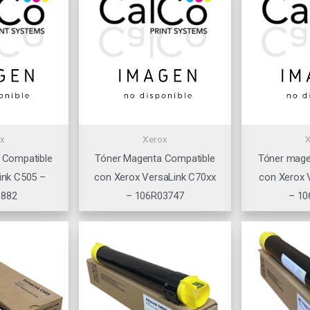
x
Xerox
 Compatible
Tóner Magenta Compatible
Tóner mage
ink C505 –
con Xerox VersaLink C70xx
con Xerox 
3882
– 106R03747
– 10