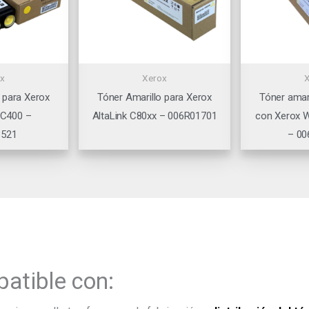
x
Xerox
 para Xerox
Tóner Amarillo para Xerox
Tóner amar
 C400 –
AltaLink C80xx – 006R01701
con Xerox 
3521
– 00
atible con: