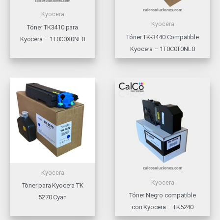
Kyocera
Kyocera
Tóner TK3410 para
Tóner TK-3440 Compatible
Kyocera – 1T0C0X0NL0
Kyocera – 1T0C0T0NL0
Kyocera
Kyocera
Tóner para Kyocera TK
Tóner Negro compatible
5270 Cyan
con Kyocera – TK5240