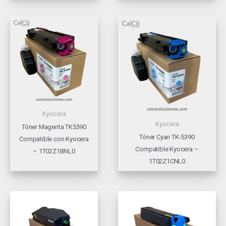
Kyocera
Kyocera
Tóner Magenta TK5390
Tóner Cyan TK-5390
Compatible con Kyocera
Compatible Kyocera –
– 1T02Z1BNL0
1T02Z1CNL0