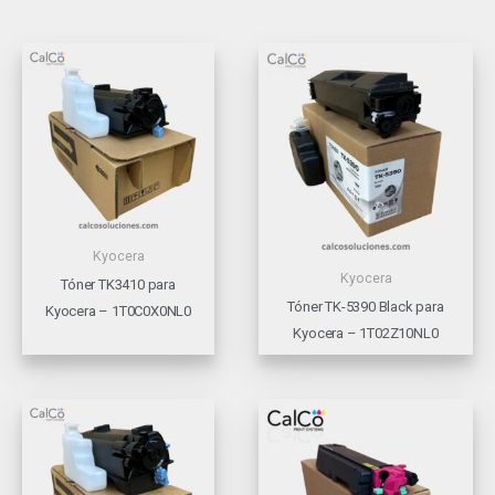
Kyocera
Kyocera
Tóner TK3410 para
Tóner TK-5390 Black para
Kyocera – 1T0C0X0NL0
Kyocera – 1T02Z10NL0