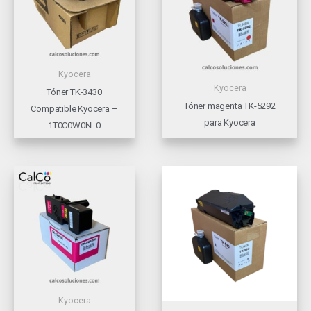
Kyocera
Kyocera
Tóner TK-3430
Tóner magenta TK-5292
Compatible Kyocera –
para Kyocera
1T0C0W0NL0
Kyocera