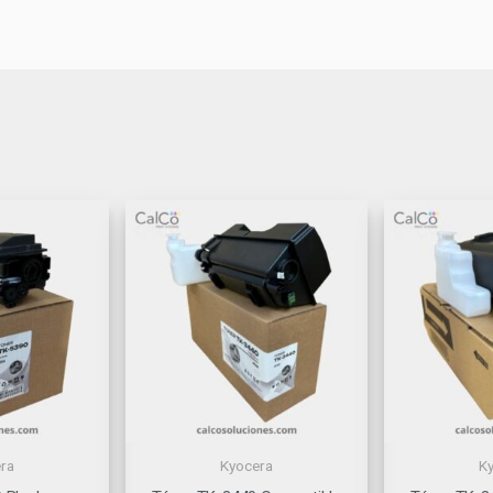
ra
Kyocera
K