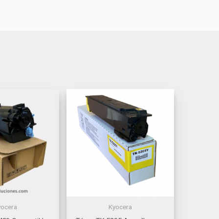
yocera
Kyocera