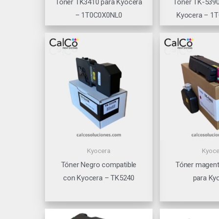
Tóner TK3410 para Kyocera
Tóner TK-5390
– 1T0C0X0NL0
Kyocera – 1
Kyocera
Kyoce
Tóner Negro compatible
Tóner magen
con Kyocera – TK5240
para Ky