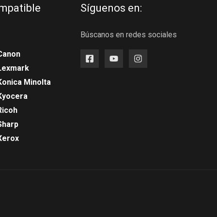
mpatible
Síguenos en:
Búscanos en redes sociales
Canon
 Lexmark
Konica Minolta
Kyocera
Ricoh
Sharp
Xerox