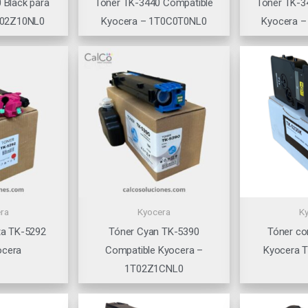
 Black para
Tóner TK-3440 Compatible
Tóner TK-3
T02Z10NL0
Kyocera – 1T0C0T0NL0
Kyocera 
ra
Kyocera
K
ta TK-5292
Tóner Cyan TK-5390
Tóner co
ocera
Compatible Kyocera –
Kyocera 
1T02Z1CNL0