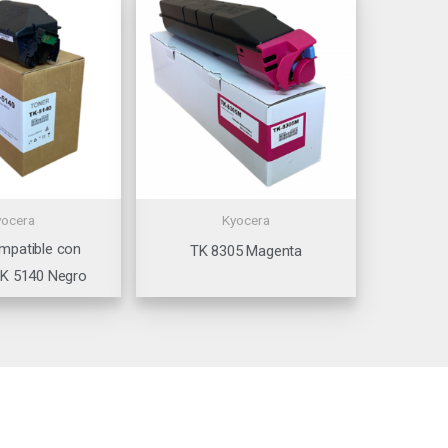
yocera
Kyocera
mpatible con
TK 8305 Magenta
TK 5140 Negro