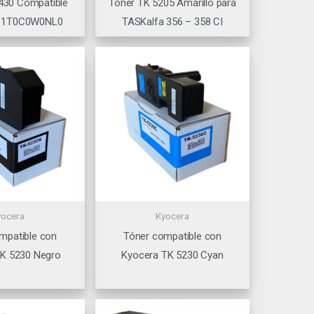
430 Compatible
Tóner TK 5205 Amarillo para
– 1T0C0W0NL0
TASKalfa 356 – 358 CI
yocera
Kyocera
mpatible con
Tóner compatible con
TK 5230 Negro
Kyocera TK 5230 Cyan