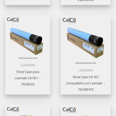
LEXMARK
LEXMARK
Tóner Cyan para
Tóner Cyan CX 921
Lexmark CS 921 –
Compatible con Lexmark –
76C0HC0
76CX0HC0