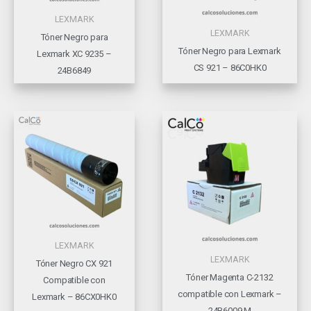
LEXMARK
LEXMARK
Tóner Negro para
Tóner Negro para Lexmark
Lexmark XC 9235 –
CS 921 – 86C0HK0
24B6849
LEXMARK
LEXMARK
Tóner Negro CX 921
Tóner Magenta C-2132
Compatible con
compatible con Lexmark –
Lexmark – 86CX0HK0
24B6009 M