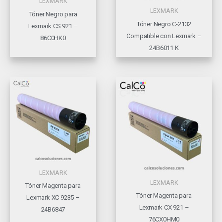
LEXMARK
LEXMARK
Tóner Negro para
Tóner Negro C-2132
Lexmark CS 921 –
Compatible con Lexmark –
86C0HK0
24B6011 K
LEXMARK
LEXMARK
Tóner Magenta para
Tóner Magenta para
Lexmark XC 9235 –
Lexmark CX 921 –
24B6847
76CX0HM0