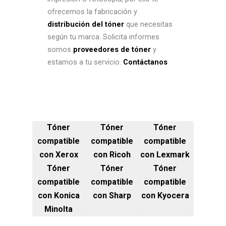
ofrecemos la fabricación y
distribución del tóner
que necesitas
según tu marca. Solicita informes
somos
proveedores de tóner
y
estamos a tu servicio.
Contáctanos
Tóner
Tóner
Tóner
compatible
compatible
compatible
con Xerox
con Ricoh
con Lexmark
Tóner
Tóner
Tóner
compatible
compatible
compatible
con Konica
con Sharp
con Kyocera
Minolta