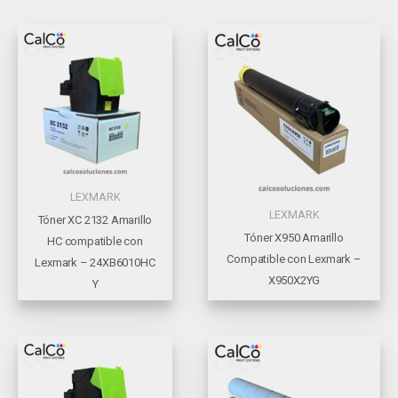
LEXMARK
LEXMARK
Tóner XC 2132 Amarillo
Tóner X950 Amarillo
HC compatible con
Compatible con Lexmark –
Lexmark – 24XB6010HC
X950X2YG
Y