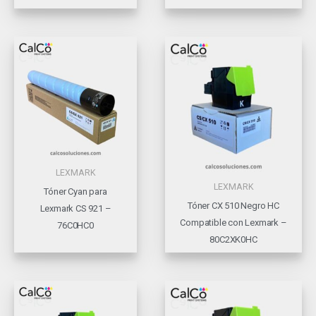
LEXMARK
LEXMARK
Tóner Cyan para
Tóner CX 510 Negro HC
Lexmark CS 921 –
Compatible con Lexmark –
76C0HC0
80C2XK0HC