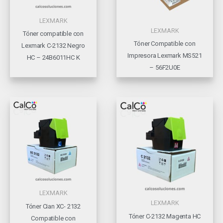
LEXMARK
LEXMARK
Tóner compatible con
Tóner Compatible con
Lexmark C-2132 Negro
Impresora Lexmark MS521
HC – 24B6011HC K
– 56F2U0E
LEXMARK
LEXMARK
Tóner Cian XC- 2132
Tóner C-2132 Magenta HC
Compatible con