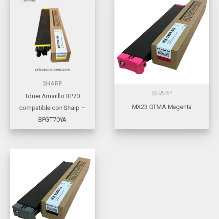
SHARP
SHARP
Tóner Amarillo BP70
MX23 GTMA Magenta
compatible con Sharp –
BPGT70YA