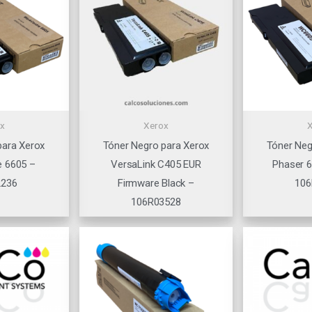
x
Xerox
para Xerox
Tóner Negro para Xerox
Tóner Neg
 6605 –
VersaLink C405 EUR
Phaser 
2236
Firmware Black –
106
106R03528