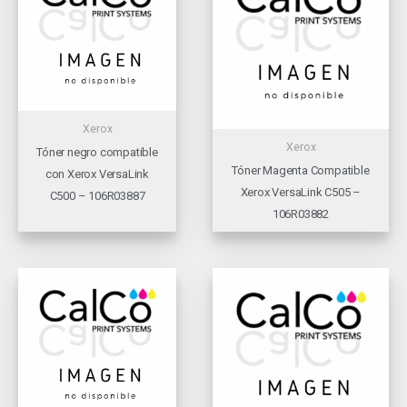
Xerox
Xerox
Tóner negro compatible
Tóner Magenta Compatible
con Xerox VersaLink
Xerox VersaLink C505 –
C500 – 106R03887
106R03882