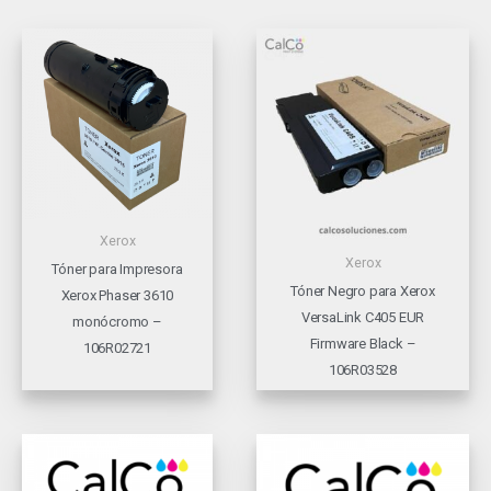
Xerox
Xerox
Tóner para Impresora
Tóner Negro para Xerox
Xerox Phaser 3610
VersaLink C405 EUR
monócromo –
Firmware Black –
106R02721
106R03528