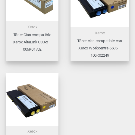
Xerox
Xerox
Tóner Cian compatible
Tóner cian compatible con
Xerox AltaLink C80xx –
Xerox Workcentre 6605 –
006R01702
106R02249
Xerox