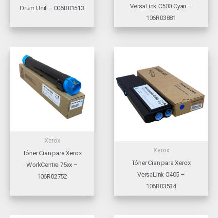
VersaLink C500 Cyan –
Drum Unit – 006R01513
106R03881
Xerox
Xerox
Tóner Cian para Xerox
Tóner Cian para Xerox
WorkCentre 75xx –
VersaLink C405 –
106R02752
106R03534