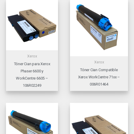
Xerox
Xerox
Tóner Cian para Xerox
Tóner Cian Compatible
Phaser 6600 y
Xerox WorkCentre 71xx –
WorkCentre 6605 –
006R01464
106R02249