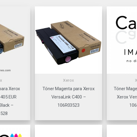
x
Xerox
para Xerox
Tóner Magenta para Xerox
Tóner Mage
C405 EUR
VersaLink C400 –
Xerox Ver
Black –
106R03523
106
3528