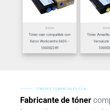
Xerox
Xero
Tóner cian compatible con
Tóner Amarillo
Xerox Workcentre 6605 –
VersaLink
106R02249
106R0
TÓNERES COMPATIBLES CON
Fabricante de tóner
comp