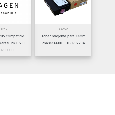
Xerox
Xerox
illo compatible
Toner magenta para Xerox
VersaLink C500
Phaser 6600 – 106R02234
6R03883