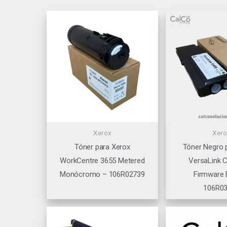
Xerox
Xero
Tóner para Xerox
Tóner Negro 
WorkCentre 3655 Metered
VersaLink 
Monócromo – 106R02739
Firmware 
106R0