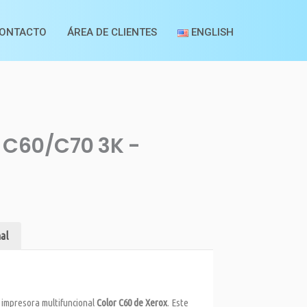
ONTACTO
ÁREA DE CLIENTES
ENGLISH
 C60/C70 3K -
al
 impresora multifuncional
Color C60 de Xerox
. Este