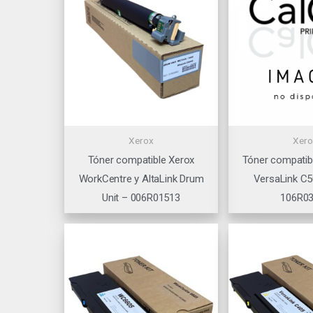
Xerox
Xero
Tóner compatible Xerox
Tóner compatib
WorkCentre y AltaLink Drum
VersaLink C5
Unit – 006R01513
106R0