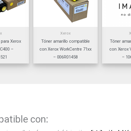
x
Xerox
 para Xerox
Tóner amarillo compatible
Tóner amar
 C400 –
con Xerox WorkCentre 71xx
con Xerox 
3521
– 006R01458
– 10
atible con: