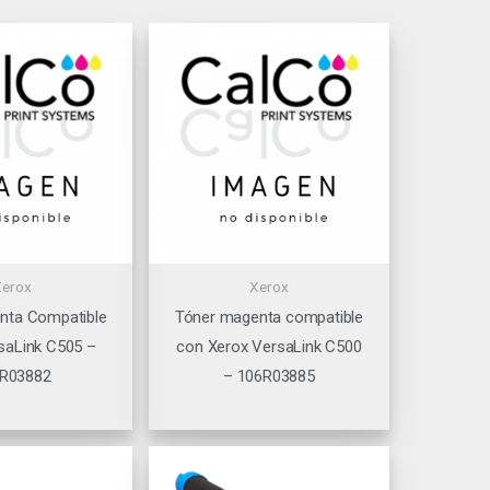
Xerox
Xerox
nta Compatible
Tóner magenta compatible
saLink C505 –
con Xerox VersaLink C500
R03882
– 106R03885