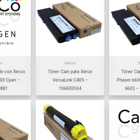
x
Xerox
le con Xerox
Tóner Cian para Xerox
Tóner Ci
00 Cyan –
VersaLink C405 –
Phaser 660
3881
106R03534
6605 –