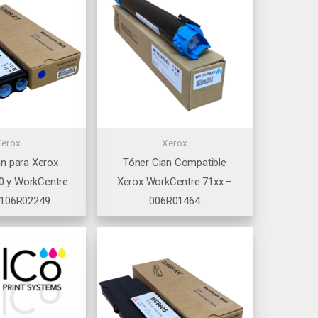
Xerox
Xerox
an para Xerox
Tóner Cian Compatible
0 y WorkCentre
Xerox WorkCentre 71xx –
 106R02249
006R01464