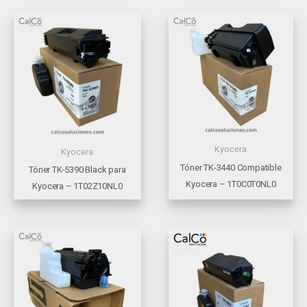
Kyocera
Kyocera
Tóner TK-3440 Compatible
Tóner TK-5390 Black para
Kyocera – 1T0C0T0NL0
Kyocera – 1T02Z10NL0