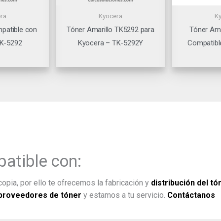
ra
Kyocera
K
patible con
Tóner Amarillo TK5292 para
Tóner Ama
TK-5292
Kyocera – TK-5292Y
Compatibl
atible con:
opia, por ello te ofrecemos la fabricación y
distribución del tó
proveedores de tóner
y estamos a tu servicio.
Contáctanos