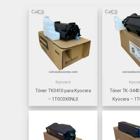
Kyocera
Kyoce
Tóner TK3410 para Kyocera
Tóner TK-3440
– 1T0C0X0NL0
Kyocera – 1