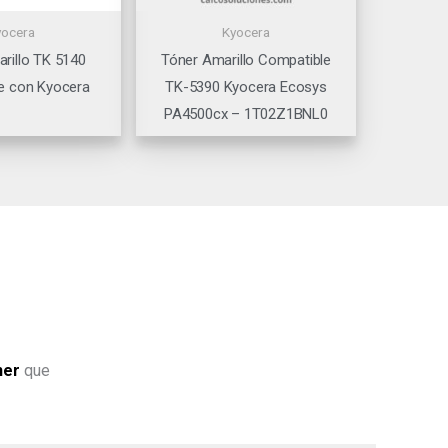
yocera
Kyocera
rillo TK 5140
Tóner Amarillo Compatible
e con Kyocera
TK-5390 Kyocera Ecosys
PA4500cx – 1T02Z1BNL0
ner
que