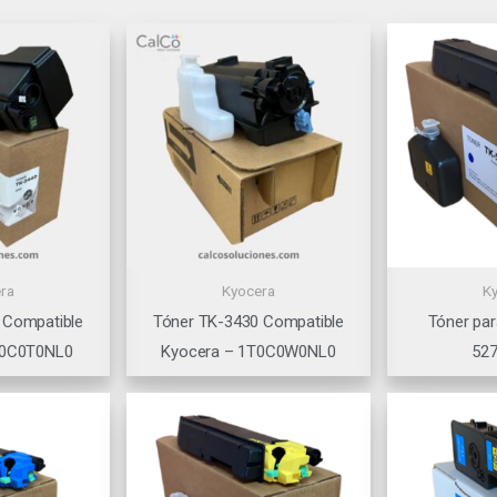
ra
Kyocera
K
 Compatible
Tóner TK-3430 Compatible
Tóner pa
T0C0T0NL0
Kyocera – 1T0C0W0NL0
527