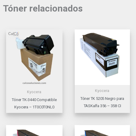
Tóner relacionados
Kyocera
Kyocera
Tóner TK 5205 Negro para
Tóner TK-3440 Compatible
TASKalfa 356 – 358 CI
Kyocera – 1T0C0T0NL0