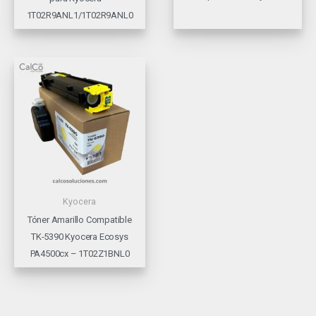
1T02R9ANL1/1T02R9ANL0
Kyocera
Tóner Amarillo Compatible
TK-5390 Kyocera Ecosys
PA4500cx – 1T02Z1BNL0