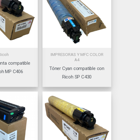
Ricoh
IMPRESORAS Y MFC COLOR
A4
nta compatible
Tóner Cyan compatible con
oh MP C406
Ricoh SP C430