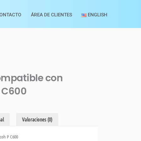
ONTACTO
ÁREA DE CLIENTES
ENGLISH
mpatible con
P C600
al
Valoraciones (0)
coh P C600