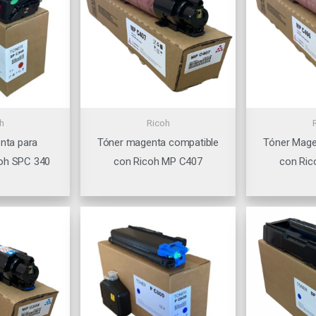
h
Ricoh
nta para
Tóner magenta compatible
Tóner Mage
oh SPC 340
con Ricoh MP C407
con Ric