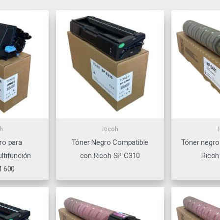
h
Ricoh
ro para
Tóner Negro Compatible
Tóner negro
ltifunción
con Ricoh SP C310
Ricoh
M 600