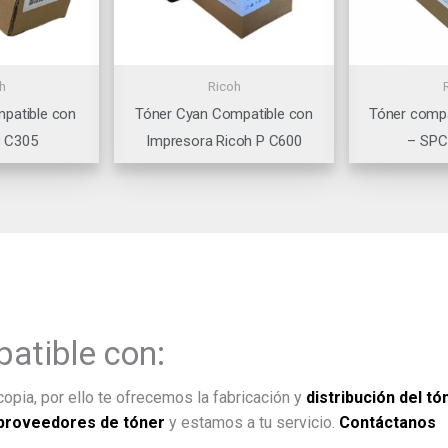
h
Ricoh
patible con
Tóner Cyan Compatible con
Tóner compa
P C305
Impresora Ricoh P C600
– SPC
atible con:
opia, por ello te ofrecemos la fabricación y
distribución del tó
proveedores de tóner
y estamos a tu servicio.
Contáctanos